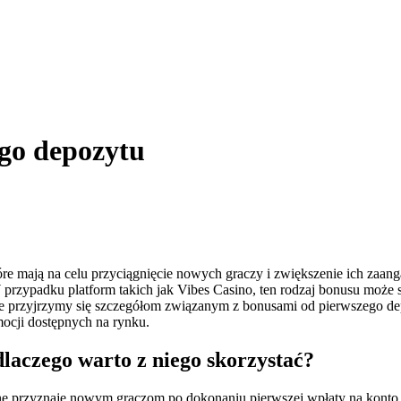
ego depozytu
tóre mają na celu przyciągnięcie nowych graczy i zwiększenie ich zaa
przypadku platform takich jak Vibes Casino, ten rodzaj bonusu może 
ule przyjrzymy się szczegółom związanym z bonusami od pierwszego d
mocji dostępnych na rynku.
dlaczego warto z niego skorzystać?
nline przyznaje nowym graczom po dokonaniu pierwszej wpłaty na kont