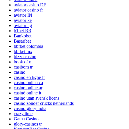
aviator casino DE
aviator casino fr
aviator IN
aviator ke
aviator ng
b1bet BR
Bankobet
Basaribet
bbrbet colombia
bbrbet mx
bizzo casino
book of ra
casibom tr
casino
casino en ligne fr
casino onlina ca
casino online ar
casinò online it
casino utan svensk licens
casino zonder crucks netherlands
casino-glory india
crazy time
Gama Casino
glory-casinos tr