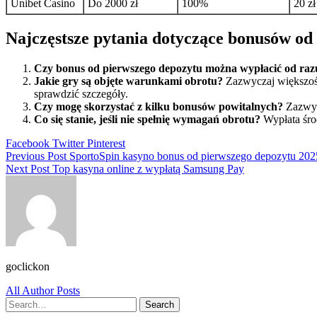
Unibet Casino
Do 2000 zł
100%
20 zł
Najczęstsze pytania dotyczące bonusów od
Czy bonus od pierwszego depozytu można wypłacić od raz
Jakie gry są objęte warunkami obrotu?
Zazwyczaj większość
sprawdzić szczegóły.
Czy mogę skorzystać z kilku bonusów powitalnych?
Zazwycz
Co się stanie, jeśli nie spełnię wymagań obrotu?
Wypłata śro
Facebook
Twitter
Pinterest
Previous Post
SportoSpin kasyno bonus od pierwszego depozytu 202
Next Post
Top kasyna online z wypłatą Samsung Pay
goclickon
All Author Posts
Search