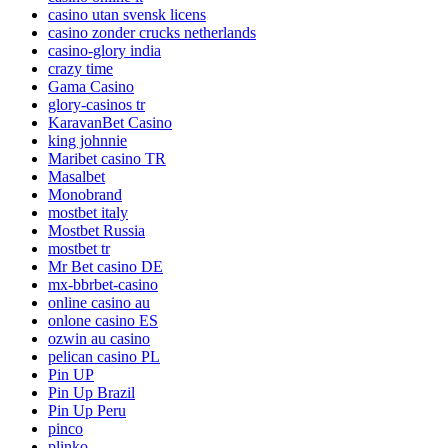
casino utan svensk licens
casino zonder crucks netherlands
casino-glory india
crazy time
Gama Casino
glory-casinos tr
KaravanBet Casino
king johnnie
Maribet casino TR
Masalbet
Monobrand
mostbet italy
Mostbet Russia
mostbet tr
Mr Bet casino DE
mx-bbrbet-casino
online casino au
onlone casino ES
ozwin au casino
pelican casino PL
Pin UP
Pin Up Brazil
Pin Up Peru
pinco
plinko