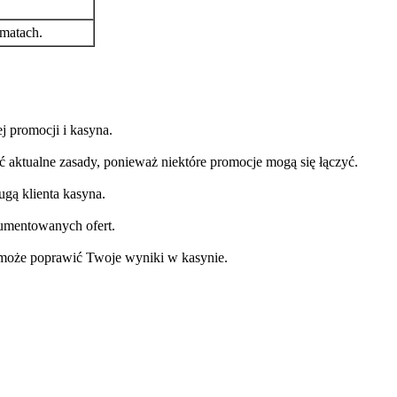
omatach.
j promocji i kasyna.
ć aktualne zasady, ponieważ niektóre promocje mogą się łączyć.
ugą klienta kasyna.
okumentowanych ofert.
 może poprawić Twoje wyniki w kasynie.