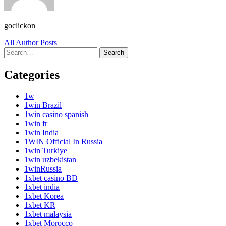
goclickon
All Author Posts
Search
Categories
1w
1win Brazil
1win casino spanish
1win fr
1win India
1WIN Official In Russia
1win Turkiye
1win uzbekistan
1winRussia
1xbet casino BD
1xbet india
1xbet Korea
1xbet KR
1xbet malaysia
1xbet Morocco