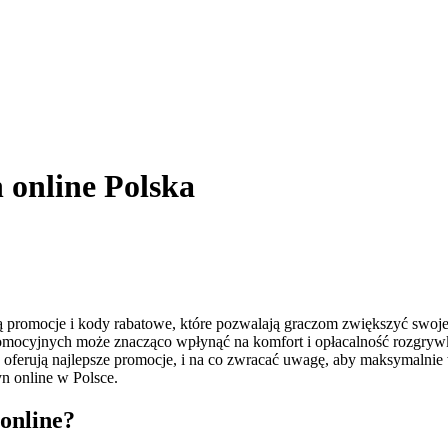
online Polska
promocje i kody rabatowe, które pozwalają graczom zwiększyć swoje s
omocyjnych może znacząco wpłynąć na komfort i opłacalność rozgrywk
na oferują najlepsze promocje, i na co zwracać uwagę, aby maksymaln
n online w Polsce.
online?