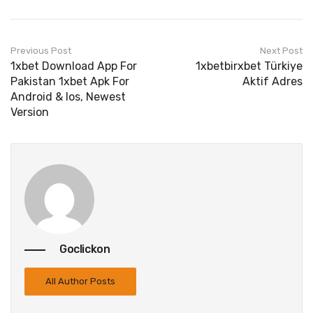
Previous Post
Next Post
1xbet Download App For
1xbetbirxbet Türkiye
Pakistan 1xbet Apk For
Aktif Adres
Android & Ios, Newest
Version
Goclickon
All Author Posts