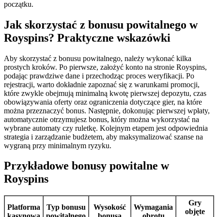
początku.
Jak skorzystać z bonusu powitalnego w
Royspins? Praktyczne wskazówki
Aby skorzystać z bonusu powitalnego, należy wykonać kilka
prostych kroków. Po pierwsze, założyć konto na stronie Royspins,
podając prawdziwe dane i przechodząc proces weryfikacji. Po
rejestracji, warto dokładnie zapoznać się z warunkami promocji,
które zwykle obejmują minimalną kwotę pierwszej depozytu, czas
obowiązywania oferty oraz ograniczenia dotyczące gier, na które
można przeznaczyć bonus. Następnie, dokonując pierwszej wpłaty,
automatycznie otrzymujesz bonus, który można wykorzystać na
wybrane automaty czy ruletkę. Kolejnym etapem jest odpowiednia
strategia i zarządzanie budżetem, aby maksymalizować szanse na
wygraną przy minimalnym ryzyku.
Przykładowe bonusy powitalne w
Royspins
Gry
Platforma
Typ bonusu
Wysokość
Wymagania
objęte
kasynowa
powitalnego
bonusa
obrotu