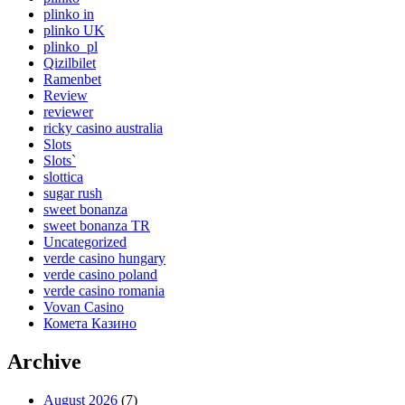
plinko in
plinko UK
plinko_pl
Qizilbilet
Ramenbet
Review
reviewer
ricky casino australia
Slots
Slots`
slottica
sugar rush
sweet bonanza
sweet bonanza TR
Uncategorized
verde casino hungary
verde casino poland
verde casino romania
Vovan Casino
Комета Казино
Archive
August 2026
(7)