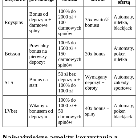
ofertą
100% do
Bonus od
2000 zł +
Automaty,
depozytu +
35x wartość
Royspins
100
ruletka,
darmowe
bonusu
darmowych
blackjack
spiny
spinów
100% do
Powitalny
1500 zł +
Automaty,
bonus na
Betsson
150
30x bonus
poker,
pierwszy
darmowych
ruletka
depozyt
spinów
50 zł bez
Wymagany
Automaty,
Bonus na
depozytu +
STS
depozyt +
zakłady
start
100% do
obroty
sportowe
1000 zł
100% do
Witamy z
1000 zł +
Automaty,
40x bonus +
LVbet
bonusem od
50
poker,
spiny
depozytu
darmowych
blackjack
spinów
Najważniejsze aspekty korzystania z