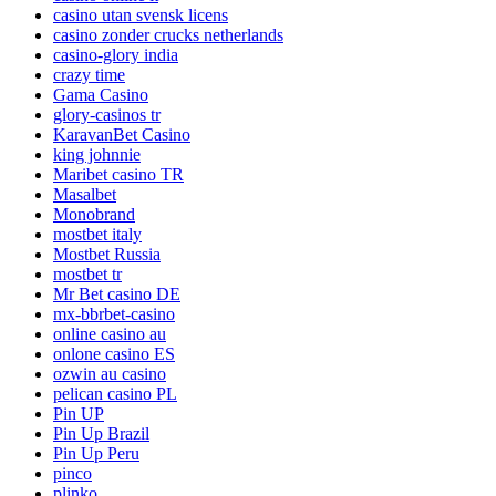
casino utan svensk licens
casino zonder crucks netherlands
casino-glory india
crazy time
Gama Casino
glory-casinos tr
KaravanBet Casino
king johnnie
Maribet casino TR
Masalbet
Monobrand
mostbet italy
Mostbet Russia
mostbet tr
Mr Bet casino DE
mx-bbrbet-casino
online casino au
onlone casino ES
ozwin au casino
pelican casino PL
Pin UP
Pin Up Brazil
Pin Up Peru
pinco
plinko