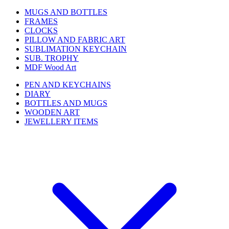
MUGS AND BOTTLES
FRAMES
CLOCKS
PILLOW AND FABRIC ART
SUBLIMATION KEYCHAIN
SUB. TROPHY
MDF Wood Art
PEN AND KEYCHAINS
DIARY
BOTTLES AND MUGS
WOODEN ART
JEWELLERY ITEMS