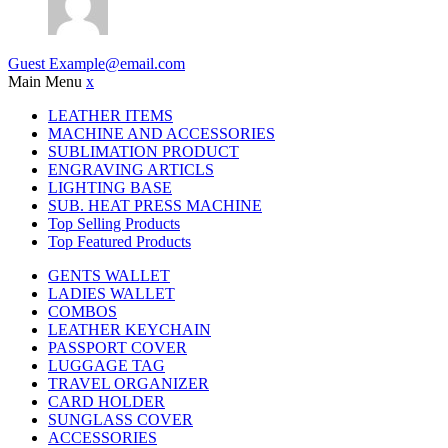
Guest
Example@email.com
Main Menu
x
LEATHER ITEMS
MACHINE AND ACCESSORIES
SUBLIMATION PRODUCT
ENGRAVING ARTICLS
LIGHTING BASE
SUB. HEAT PRESS MACHINE
Top Selling Products
Top Featured Products
GENTS WALLET
LADIES WALLET
COMBOS
LEATHER KEYCHAIN
PASSPORT COVER
LUGGAGE TAG
TRAVEL ORGANIZER
CARD HOLDER
SUNGLASS COVER
ACCESSORIES