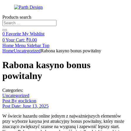
Products search
0
Favorite
My Wishlist
0
Your Cart:
₹
0.00
Home
Menu
Sidebar
Top
Home
Uncategorized
Rabona kasyno bonus powitalny
Rabona kasyno bonus
powitalny
Categories:
Uncategorized
Post By
goclickon
Post Date:
June 13, 2025
W świecie hazardu online jednym z najważniejszych elementów
przy wyborze kasyna jest atrakcyjny bonus powitalny, który może
znacząco zwiększyć szanse na wygraną i zapewnić lepszy start.