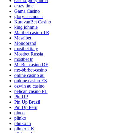
casino-glory india
crazy time
Gama Casino
glory-casinos tr
KaravanBet Casino
king johnnie
Maribet casino TR
Masalbet
Monobrand
mostbet italy
Mostbet Russia
mostbet tr
Mr Bet casino DE
mx-bbrbet-casino
online casino au
onlone casino ES
ozwin au casino
pelican casino PL
Pin UP
Pin Up Brazil
Pin Up Peru
pinco
plinko
plinko in
plinko UK