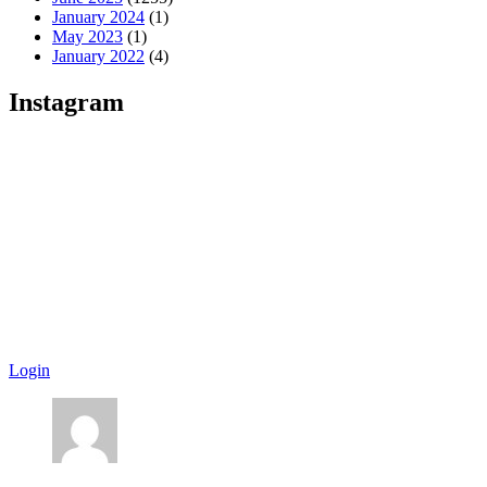
January 2024
(1)
May 2023
(1)
January 2022
(4)
Instagram
Login