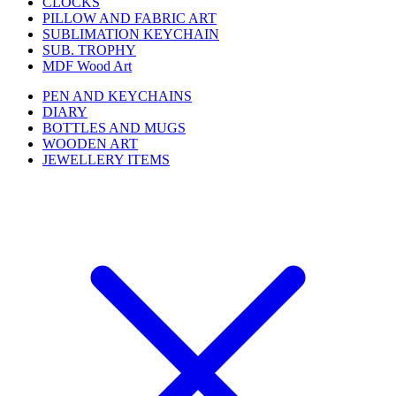
CLOCKS
PILLOW AND FABRIC ART
SUBLIMATION KEYCHAIN
SUB. TROPHY
MDF Wood Art
PEN AND KEYCHAINS
DIARY
BOTTLES AND MUGS
WOODEN ART
JEWELLERY ITEMS