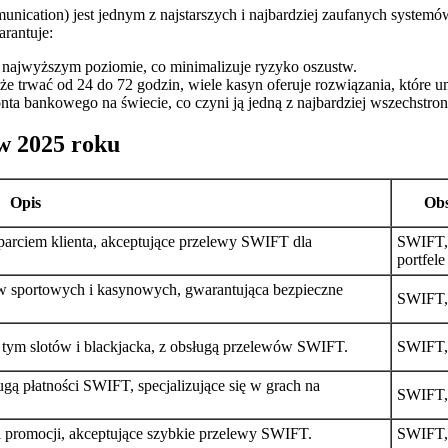
nication) jest jednym z najstarszych i najbardziej zaufanych system
rantuje:
a najwyższym poziomie, co minimalizuje ryzyko oszustw.
e trwać od 24 do 72 godzin, wiele kasyn oferuje rozwiązania, które u
onta bankowego na świecie, co czyni ją jedną z najbardziej wszechstro
w 2025 roku
Opis
Obs
sparciem klienta, akceptujące przelewy SWIFT dla
SWIFT, 
portfele
sportowych i kasynowych, gwarantująca bezpieczne
SWIFT, 
 w tym slotów i blackjacka, z obsługą przelewów SWIFT.
SWIFT, 
ą płatności SWIFT, specjalizujące się w grach na
SWIFT, 
 promocji, akceptujące szybkie przelewy SWIFT.
SWIFT, 