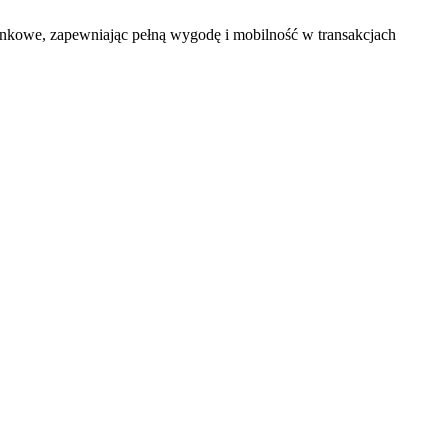
ankowe, zapewniając pełną wygodę i mobilność w transakcjach