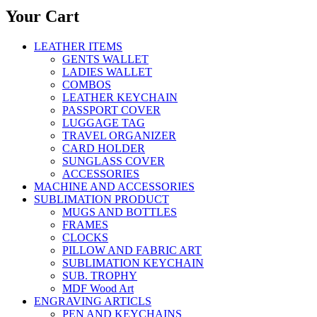
Your Cart
LEATHER ITEMS
GENTS WALLET
LADIES WALLET
COMBOS
LEATHER KEYCHAIN
PASSPORT COVER
LUGGAGE TAG
TRAVEL ORGANIZER
CARD HOLDER
SUNGLASS COVER
ACCESSORIES
MACHINE AND ACCESSORIES
SUBLIMATION PRODUCT
MUGS AND BOTTLES
FRAMES
CLOCKS
PILLOW AND FABRIC ART
SUBLIMATION KEYCHAIN
SUB. TROPHY
MDF Wood Art
ENGRAVING ARTICLS
PEN AND KEYCHAINS