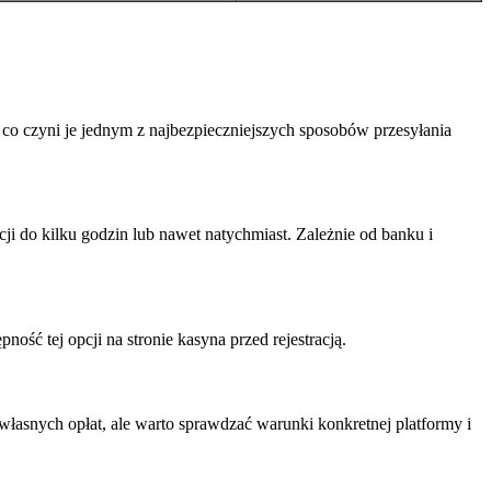
o czyni je jednym z najbezpieczniejszych sposobów przesyłania
ji do kilku godzin lub nawet natychmiast. Zależnie od banku i
ość tej opcji na stronie kasyna przed rejestracją.
łasnych opłat, ale warto sprawdzać warunki konkretnej platformy i