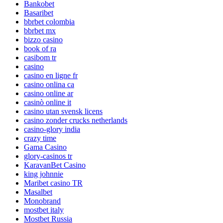
Bankobet
Basaribet
bbrbet colombia
bbrbet mx
bizzo casino
book of ra
casibom tr
casino
casino en ligne fr
casino onlina ca
casino online ar
casinò online it
casino utan svensk licens
casino zonder crucks netherlands
casino-glory india
crazy time
Gama Casino
glory-casinos tr
KaravanBet Casino
king johnnie
Maribet casino TR
Masalbet
Monobrand
mostbet italy
Mostbet Russia