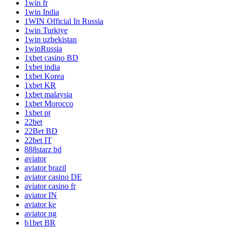
1win fr
1win India
1WIN Official In Russia
1win Turkiye
1win uzbekistan
1winRussia
1xbet casino BD
1xbet india
1xbet Korea
1xbet KR
1xbet malaysia
1xbet Morocco
1xbet pt
22bet
22Bet BD
22bet IT
888starz bd
aviator
aviator brazil
aviator casino DE
aviator casino fr
aviator IN
aviator ke
aviator ng
b1bet BR