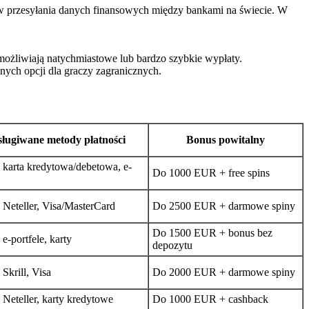
ów przesyłania danych finansowych między bankami na świecie. W
możliwiają natychmiastowe lub bardzo szybkie wypłaty.
nnych opcji dla graczy zagranicznych.
ługiwane metody płatności
Bonus powitalny
karta kredytowa/debetowa, e-
Do 1000 EUR + free spins
Neteller, Visa/MasterCard
Do 2500 EUR + darmowe spiny
Do 1500 EUR + bonus bez
e-portfele, karty
depozytu
Skrill, Visa
Do 2000 EUR + darmowe spiny
Neteller, karty kredytowe
Do 1000 EUR + cashback