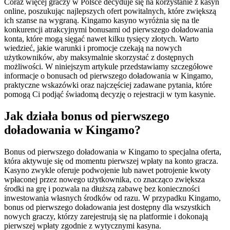
Coraz więcej graczy w Polsce decyduje się na korzystanie z kasyn
online, poszukując najlepszych ofert powitalnych, które zwiększą
ich szanse na wygraną. Kingamo kasyno wyróżnia się na tle
konkurencji atrakcyjnymi bonusami od pierwszego doładowania
konta, które mogą sięgać nawet kilku tysięcy złotych. Warto
wiedzieć, jakie warunki i promocje czekają na nowych
użytkowników, aby maksymalnie skorzystać z dostępnych
możliwości. W niniejszym artykule przedstawiamy szczegółowe
informacje o bonusach od pierwszego doładowania w Kingamo,
praktyczne wskazówki oraz najczęściej zadawane pytania, które
pomogą Ci podjąć świadomą decyzję o rejestracji w tym kasynie.
Jak działa bonus od pierwszego
doładowania w Kingamo?
Bonus od pierwszego doładowania w Kingamo to specjalna oferta,
która aktywuje się od momentu pierwszej wpłaty na konto gracza.
Kasyno zwykle oferuje podwojenie lub nawet potrojenie kwoty
wpłaconej przez nowego użytkownika, co znacząco zwiększa
środki na grę i pozwala na dłuższą zabawę bez konieczności
inwestowania własnych środków od razu. W przypadku Kingamo,
bonus od pierwszego doładowania jest dostępny dla wszystkich
nowych graczy, którzy zarejestrują się na platformie i dokonają
pierwszej wpłaty zgodnie z wytycznymi kasyna.