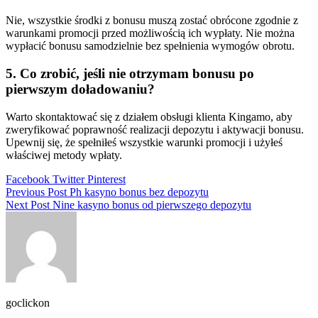
Nie, wszystkie środki z bonusu muszą zostać obrócone zgodnie z
warunkami promocji przed możliwością ich wypłaty. Nie można
wypłacić bonusu samodzielnie bez spełnienia wymogów obrotu.
5. Co zrobić, jeśli nie otrzymam bonusu po
pierwszym doładowaniu?
Warto skontaktować się z działem obsługi klienta Kingamo, aby
zweryfikować poprawność realizacji depozytu i aktywacji bonusu.
Upewnij się, że spełniłeś wszystkie warunki promocji i użyłeś
właściwej metody wpłaty.
Facebook
Twitter
Pinterest
Previous Post
Ph kasyno bonus bez depozytu
Next Post
Nine kasyno bonus od pierwszego depozytu
goclickon