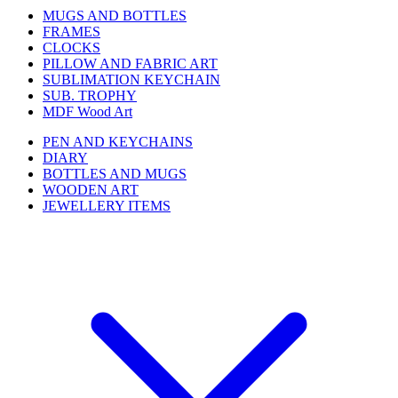
MUGS AND BOTTLES
FRAMES
CLOCKS
PILLOW AND FABRIC ART
SUBLIMATION KEYCHAIN
SUB. TROPHY
MDF Wood Art
PEN AND KEYCHAINS
DIARY
BOTTLES AND MUGS
WOODEN ART
JEWELLERY ITEMS