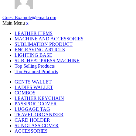
Guest
Example@email.com
Main Menu
x
LEATHER ITEMS
MACHINE AND ACCESSORIES
SUBLIMATION PRODUCT
ENGRAVING ARTICLS
LIGHTING BASE
SUB. HEAT PRESS MACHINE
Top Selling Products
Top Featured Products
GENTS WALLET
LADIES WALLET
COMBOS
LEATHER KEYCHAIN
PASSPORT COVER
LUGGAGE TAG
TRAVEL ORGANIZER
CARD HOLDER
SUNGLASS COVER
ACCESSORIES