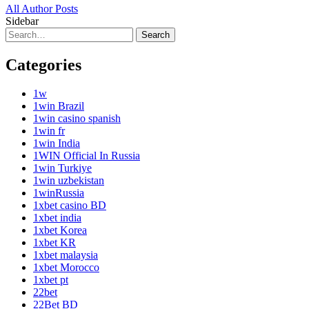
All Author Posts
Sidebar
Search
Categories
1w
1win Brazil
1win casino spanish
1win fr
1win India
1WIN Official In Russia
1win Turkiye
1win uzbekistan
1winRussia
1xbet casino BD
1xbet india
1xbet Korea
1xbet KR
1xbet malaysia
1xbet Morocco
1xbet pt
22bet
22Bet BD