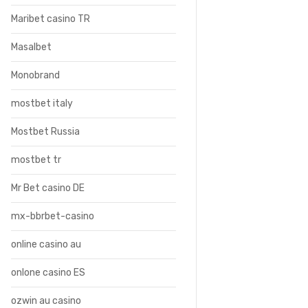
Maribet casino TR
Masalbet
Monobrand
mostbet italy
Mostbet Russia
mostbet tr
Mr Bet casino DE
mx-bbrbet-casino
online casino au
onlone casino ES
ozwin au casino