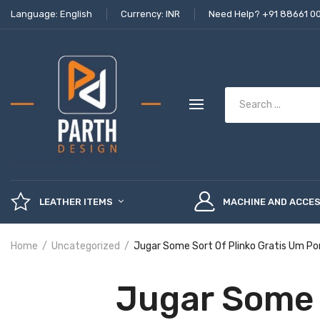
Language: English
Currency: INR
Need Help? +91 88661 00
Products
search
LEATHER ITEMS
MACHINE AND ACCE
Home
Uncategorized
Jugar Some Sort Of Plinko Gratis Um Por
Jugar Some 