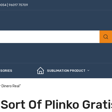
054 | 96017 75709
SSORIES
SUBLIMATION PRODUCT
 Dinero Real”
Sort Of Plinko Grat