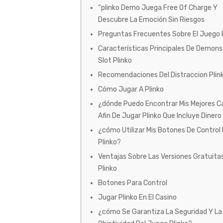
“plinko Demo Juega Free Of Charge Y
Descubre La Emoción Sin Riesgos
Preguntas Frecuentes Sobre El Juego 
Características Principales De Demons
Slot Plinko
Recomendaciones Del Distraccion Plin
Cómo Jugar A Plinko
¿dónde Puedo Encontrar Mis Mejores C
Afin De Jugar Plinko Que Incluye Dinero
¿cómo Utilizar Mis Botones De Control
Plinko?
Ventajas Sobre Las Versiones Gratuita
Plinko
Botones Para Control
Jugar Plinko En El Casino
¿cómo Se Garantiza La Seguridad Y La