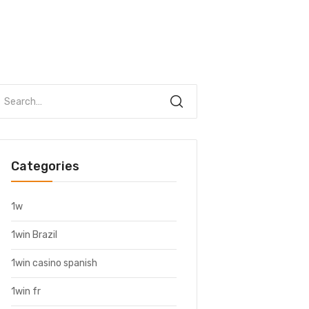
Categories
1w
1win Brazil
1win casino spanish
1win fr