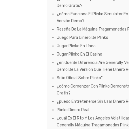
Demo Gratis?
¿cómo Funciona El Plinko Simulator En
Versión Demo?
Reseña De La Máquina Tragamonedas P
Juego Para Dinero De Plinko
Jugar Plinko En Línea
Jugar Plinko En El Casino
¿en Qué Se Diferencia Are Generally Ve
Demo De La Versión Que Tiene Dinero R
Sitio Oficial Sobre Plinko”
¿cómo Comenzar Con Plinko Demonstr
Gratis?
¿puedo Entretenerse Sin Usar Dinero R
Plinko Dinero Real
¿cuál Es El Rtp Y Los Angeles Volatilida
Generally Máquina Tragamonedas Plin