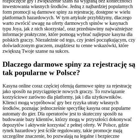
rozpoczęcie gry i zwiększenie szans na wygraną bez konieczności
inwestowania własnych środków. Jedną z najbardziej popularnych
form promocji są darmowe spiny za rejestrację, dostępne w wielu
platformach hazardowych. W tym artykule przybliżymy, dlaczego
warto zwrócić uwagę na oferty darmowych spinów w kasynach
typu Joya, jak z nich skorzystać, oraz przedstawimy najważniejsze
informacje praktyczne, które pomogą wybrać najlepsze kasyna dla
polskich graczy. Niezależnie od tego, czy jesteś początkującym, czy
doświadczonym graczem, znajdziesz tu cenne wskazówki, które
zwiększą Twoje szanse na sukces.
Dlaczego darmowe spiny za rejestrację są
tak popularne w Polsce?
Kasyna online coraz częściej oferują darmowe spiny za rejestrację
jako sposób na przyciągnięcie nowych graczy. To rozwiązanie
korzyściowe zarówno dla platformy, jak i dla użytkowników.
Klienci mogą wypróbować gry bez ryzyka utraty własnych
środków, poznając jednocześnie specyfikę kasyna oraz popularne
automaty do gier. Dla operatorów jest to skuteczny sposób na
budowanie bazy klientów, którzy mogą w przyszłości dokonywać
depozytów i aktywnie korzystać z pełnej oferty. W Polsce, gdzie
rynek hazardowy jest ściśle regulowany, takie promocje mają
szczególne znaczenie, bo pozwalają na legalne i bezpieczne