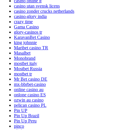
casinò online it
casino utan svensk licens
casino zonder crucks netherlands
casino-glory india
crazy time
Gama Casino
glory-casinos tr
KaravanBet Casino
king johnnie
Maribet casino TR
Masalbet
Monobrand
mostbet italy
Mostbet Russia
mostbet tr
Mr Bet casino DE
mx-bbrbet-casino
online casino au
onlone casino ES
ozwin au casino
pelican casino PL
Pin UP
Pin Up Brazil
Pin Up Peru
pinco