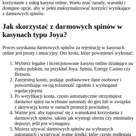
korzystanie z usług kasyna online. Warto znać zasady, warunki i
dostępne opcje, aby w pełni maksymalizować korzyści wynikające
z darmowych spinów.
Jak skorzystać z darmowych spinów w
kasynach typu Joya?
Proces uzyskania darmowych spinów za rejestrację w kasynach
online jest prosty i intuicyjny. Oto kroki, które powinieneś wykonać:
Wybierz legalne i licencjonowane kasyno online działające na
rynku polskim, na przykład Joya, Spinia, Energy Casino czy
Betsson.
Zarejestruj konto, podając podstawowe dane osobowe i
potwierdzając swoją tożsamość zgodnie z wymogami
regulacyjnymi.
Po weryfikacji konta, często automatycznie otrzymujesz
darmowe spiny na wybrane automaty do gier lub w związku
z aktywacją konta w ramach promocji powitalnej.
Ważne jest, aby zapoznać się z warunkami korzystania z
darmowych spinów, takimi jak wymogi obrotu czy minimalny
depozyt, jeśli jest wymagany.
Możesz używać darmowych spinów na wybranych
automatach i wygrywać realne środki, które często podlegają