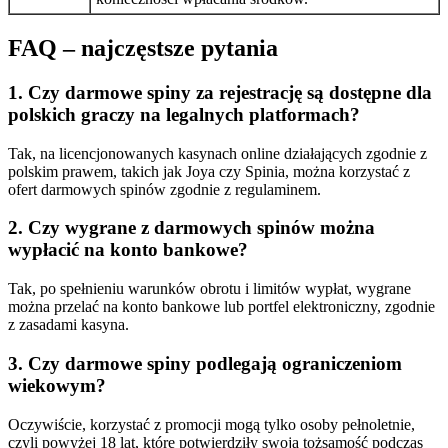
FAQ – najczęstsze pytania
1. Czy darmowe spiny za rejestrację są dostępne dla
polskich graczy na legalnych platformach?
Tak, na licencjonowanych kasynach online działających zgodnie z
polskim prawem, takich jak Joya czy Spinia, można korzystać z
ofert darmowych spinów zgodnie z regulaminem.
2. Czy wygrane z darmowych spinów można
wypłacić na konto bankowe?
Tak, po spełnieniu warunków obrotu i limitów wypłat, wygrane
można przelać na konto bankowe lub portfel elektroniczny, zgodnie
z zasadami kasyna.
3. Czy darmowe spiny podlegają ograniczeniom
wiekowym?
Oczywiście, korzystać z promocji mogą tylko osoby pełnoletnie,
czyli powyżej 18 lat, które potwierdziły swoją tożsamość podczas