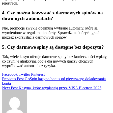
rejestracji.
4. Czy można korzystać z darmowych spinów na
dowolnych automatach?
Nie, promocje zwykle obejmują wybrane automaty, które są
wymienione w regulaminie oferty. Sprawdź, na których grach
możesz skorzystać z darmowych spinów.
5. Czy darmowe spiny są dostępne bez depozytu?
Tak, wiele kasyn oferuje darmowe spiny bez konieczności wpłaty,
co czyni je atrakcyjną opcją dla nowych graczy chcących
wypróbować automat bez ryzyka.
Facebook
Twitter
Pinterest
Previous Post
GoSpin kasyno bonus od pierwszego doładowania
konta
Next Post
Kasyna, które wypłacają przez VISA Electron 2025