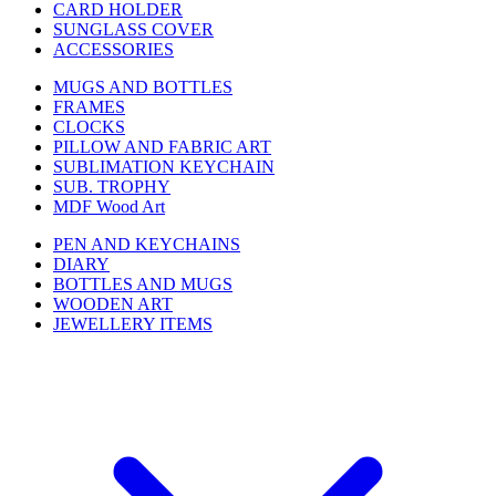
CARD HOLDER
SUNGLASS COVER
ACCESSORIES
MUGS AND BOTTLES
FRAMES
CLOCKS
PILLOW AND FABRIC ART
SUBLIMATION KEYCHAIN
SUB. TROPHY
MDF Wood Art
PEN AND KEYCHAINS
DIARY
BOTTLES AND MUGS
WOODEN ART
JEWELLERY ITEMS