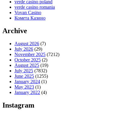
verde casino poland
verde casino romania
Vovan Casino
Комета Казино
Archive
August 2026
(7)
July 2026
(29)
November 2025
(7212)
October 2025
(2)
August 2025
(19)
July 2025
(7832)
June 2025
(1255)
January 2024
(1)
May 2023
(1)
January 2022
(4)
Instagram