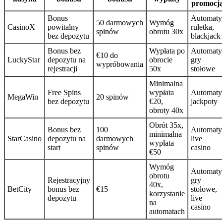
promocj
Bonus
Automaty
50 darmowych
Wymóg
CasinoX
powitalny
ruletka,
spinów
obrotu 30x
bez depozytu
blackjack
Bonus bez
Wypłata po
Automaty
€10 do
LuckyStar
depozytu na
obrocie
gry
wypróbowania
rejestracji
50x
stołowe
Minimalna
Free Spins
wypłata
Automaty
MegaWin
20 spinów
bez depozytu
€20,
jackpoty
obroty 40x
Obrót 35x,
Bonus bez
100
Automaty
minimalna
StarCasino
depozytu na
darmowych
live
wypłata
start
spinów
casino
€50
Wymóg
Automaty
obrotu
Rejestracyjny
gry
40x,
BetCity
bonus bez
€15
stołowe,
korzystanie
depozytu
live
na
casino
automatach