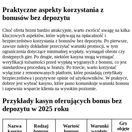
Praktyczne aspekty korzystania z
bonusów bez depozytu
Choć oferta brzmi bardzo atrakcyjnie, warto zwrócić uwagę na kilka
kluczowych aspektów, które wpływają na opłacalność i
bezpieczeństwo korzystania z bonusów bez depozytu. Po pierwsze,
zawsze należy dokładnie przeczytać warunki promocji, w tym
ograniczenia dotyczące minimalnej wypłaty, wymagań obrotu czy
dostępnych gier. Po drugie, niektóre kasyna mogą wymagać
weryfikacji tożsamości przed wypłatą wygranych z bonusu, co jest
standardową procedurą w branży. Po trzecie, warto korzystać
wyłącznie z renomowanych platform, które posiadają certyfikaty
bezpieczeństwa i pozytywne opinie od użytkowników. W praktyce,
dobrze jest wybrać kasyno, które jasno komunikuje warunki bonusu
i zapewnia wsparcie klienta na wysokim poziomie.
Przykłady kasyn oferujących bonus bez
depozytu w 2025 roku
Gry
Nazwa
Rodzaj
Wartość
Warunki
objęte
kasyna
bonusu
bonusu
wypłaty