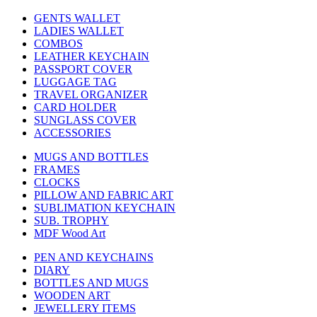
GENTS WALLET
LADIES WALLET
COMBOS
LEATHER KEYCHAIN
PASSPORT COVER
LUGGAGE TAG
TRAVEL ORGANIZER
CARD HOLDER
SUNGLASS COVER
ACCESSORIES
MUGS AND BOTTLES
FRAMES
CLOCKS
PILLOW AND FABRIC ART
SUBLIMATION KEYCHAIN
SUB. TROPHY
MDF Wood Art
PEN AND KEYCHAINS
DIARY
BOTTLES AND MUGS
WOODEN ART
JEWELLERY ITEMS