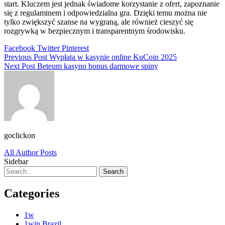
start. Kluczem jest jednak świadome korzystanie z ofert, zapoznanie
się z regulaminem i odpowiedzialna gra. Dzięki temu można nie
tylko zwiększyć szanse na wygraną, ale również cieszyć się
rozgrywką w bezpiecznym i transparentnym środowisku.
Facebook
Twitter
Pinterest
Previous Post
Wypłata w kasynie online KuCoin 2025
Next Post
Beteum kasyno bonus darmowe spiny
goclickon
All Author Posts
Sidebar
Search
Categories
1w
1win Brazil