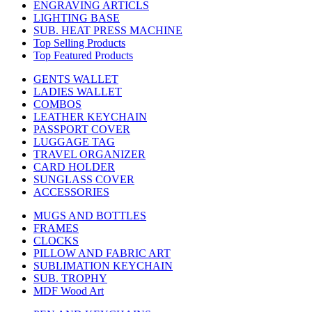
ENGRAVING ARTICLS
LIGHTING BASE
SUB. HEAT PRESS MACHINE
Top Selling Products
Top Featured Products
GENTS WALLET
LADIES WALLET
COMBOS
LEATHER KEYCHAIN
PASSPORT COVER
LUGGAGE TAG
TRAVEL ORGANIZER
CARD HOLDER
SUNGLASS COVER
ACCESSORIES
MUGS AND BOTTLES
FRAMES
CLOCKS
PILLOW AND FABRIC ART
SUBLIMATION KEYCHAIN
SUB. TROPHY
MDF Wood Art