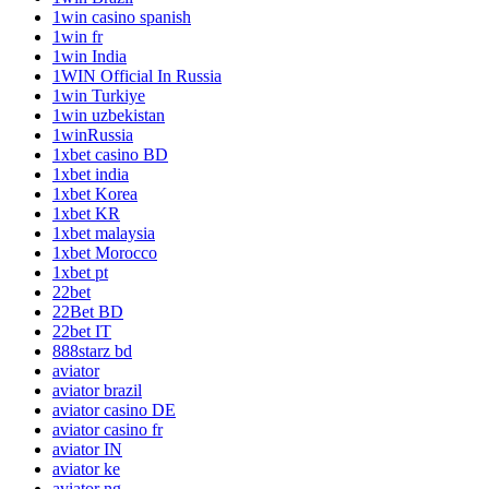
1win casino spanish
1win fr
1win India
1WIN Official In Russia
1win Turkiye
1win uzbekistan
1winRussia
1xbet casino BD
1xbet india
1xbet Korea
1xbet KR
1xbet malaysia
1xbet Morocco
1xbet pt
22bet
22Bet BD
22bet IT
888starz bd
aviator
aviator brazil
aviator casino DE
aviator casino fr
aviator IN
aviator ke
aviator ng