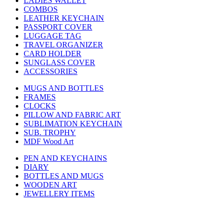
LADIES WALLET
COMBOS
LEATHER KEYCHAIN
PASSPORT COVER
LUGGAGE TAG
TRAVEL ORGANIZER
CARD HOLDER
SUNGLASS COVER
ACCESSORIES
MUGS AND BOTTLES
FRAMES
CLOCKS
PILLOW AND FABRIC ART
SUBLIMATION KEYCHAIN
SUB. TROPHY
MDF Wood Art
PEN AND KEYCHAINS
DIARY
BOTTLES AND MUGS
WOODEN ART
JEWELLERY ITEMS