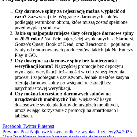
Czy darmowe spiny za rejestrację można wypłacić od
razu?
Zazwyczaj nie. Wygrane z darmowych spinów
podlegają warunkom obrotu, które muszą zostać spełnione
przed wypłatą środków.
Jakie są najpopularniejsze sloty oferujące darmowe spiny
w 2025 roku?
Na liście najczęściej wybieranych są Starburst,
Gonzo’s Quest, Book of Dead, oraz Reactoonz – popularne
tytuły od renomowanych producentów, takich jak NetEnt czy
Play’n GO.
Czy dostępne są darmowe spiny bez konieczności
weryfikacji konta?
Najczęściej promocje bez depozytu
wymagają weryfikacji tożsamości w celu zabezpieczenia
procesu i zapobiegania oszustwom. Jednak niektóre kasyna
oferują darmowe spiny po wstępnej rejestracji bez
natychmiastowej weryfikacji.
Czy można korzystać z darmowych spinów na
urządzeniach mobilnych?
Tak, większość kasyn
dostosowuje swoje platformy do urządzeń mobilnych,
umożliwiając korzystanie z promocji na smartfonach i
tabletach.
Facebook
Twitter
Pinterest
Previous Post
Najlepsze kasyna online z wypłatą Przelewy24 2025