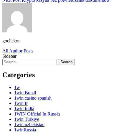
Next Post
Krypto kasyna bez potwierdzania dokumentów
goclickon
All Author Posts
Sidebar
Search
Categories
1w
1win Brazil
1win casino spanish
1win fr
1win India
1WIN Official In Russia
1win Turkiye
1win uzbekistan
1winRussia