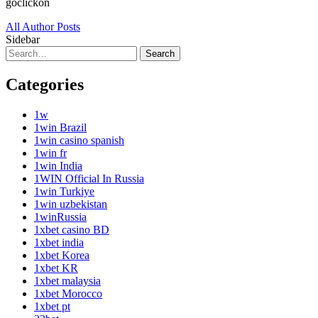
goclickon
All Author Posts
Sidebar
Search
Categories
1w
1win Brazil
1win casino spanish
1win fr
1win India
1WIN Official In Russia
1win Turkiye
1win uzbekistan
1winRussia
1xbet casino BD
1xbet india
1xbet Korea
1xbet KR
1xbet malaysia
1xbet Morocco
1xbet pt