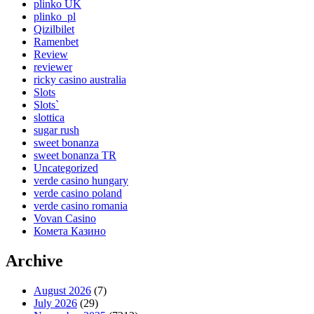
plinko UK
plinko_pl
Qizilbilet
Ramenbet
Review
reviewer
ricky casino australia
Slots
Slots`
slottica
sugar rush
sweet bonanza
sweet bonanza TR
Uncategorized
verde casino hungary
verde casino poland
verde casino romania
Vovan Casino
Комета Казино
Archive
August 2026
(7)
July 2026
(29)