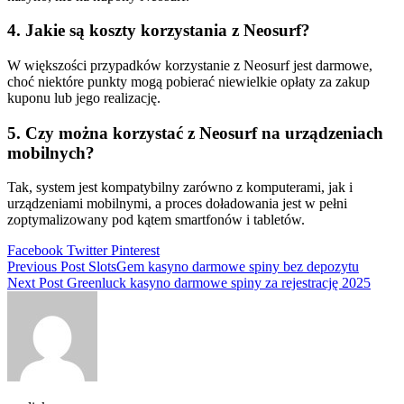
4. Jakie są koszty korzystania z Neosurf?
W większości przypadków korzystanie z Neosurf jest darmowe,
choć niektóre punkty mogą pobierać niewielkie opłaty za zakup
kuponu lub jego realizację.
5. Czy można korzystać z Neosurf na urządzeniach
mobilnych?
Tak, system jest kompatybilny zarówno z komputerami, jak i
urządzeniami mobilnymi, a proces doładowania jest w pełni
zoptymalizowany pod kątem smartfonów i tabletów.
Facebook
Twitter
Pinterest
Previous Post
SlotsGem kasyno darmowe spiny bez depozytu
Next Post
Greenluck kasyno darmowe spiny za rejestrację 2025