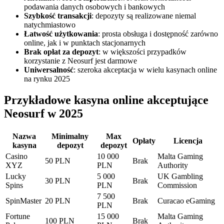
podawania danych osobowych i bankowych
Szybkość transakcji
: depozyty są realizowane niemal
natychmiastowo
Łatwość użytkowania
: prosta obsługa i dostępność zarówno
online, jak i w punktach stacjonarnych
Brak opłat za depozyt
: w większości przypadków
korzystanie z Neosurf jest darmowe
Uniwersalność
: szeroka akceptacja w wielu kasynach online
na rynku 2025
Przykładowe kasyna online akceptujące
Neosurf w 2025
Nazwa
Minimalny
Max
Opłaty
Licencja
kasyna
depozyt
depozyt
Casino
10 000
Malta Gaming
50 PLN
Brak
XYZ
PLN
Authority
Lucky
5 000
UK Gambling
30 PLN
Brak
Spins
PLN
Commission
7 500
SpinMaster
20 PLN
Brak
Curacao eGaming
PLN
Fortune
15 000
Malta Gaming
100 PLN
Brak