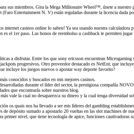
para sus miembros. Gira la Mega Millionaire Wheel™, únete a nuestro pr
t (Faro Entertainment N. V) están reguladas durante la licencia dada p
os internet casinos online lo saben! Ya sea usando nuestra calculadora p
ción es el 1er paso. Las bonos de reembolso u cashback te permiten juga
áticas a disfrutar. Entre los que sony ericsson encuentran Microgaming
 jackpots progresivos. Otro proveedor destacado es NetEnt, que incluye
ue incluye los juegos nuevos o apostar way deporte favorito?
s más conocidos y buscados en mis mejores casinos.
 desarrolladas durante el líder del sector, la prestigiosa compañía N
ades que encontrarás sobre nuestros blog.
l más vale la cual no desaparezca su dinero y la cual tenga diversidad s
ción os quais nos ha llevado a ser mis líderes del gambling establishme
les de depósito sumado a apostarlo 20 vueltas en las slot machines de nu
a primer nivel, que tiene tecnología de apice, funciones cautivadoras