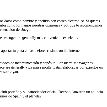
cos datos como nombre y apellido con correo electrónico. Si querés
descubrí cómo formamos nuestras opiniones y por qué te recomendamos
Ordenación del Juego.
ebes escoger are generally más conveniente excelente.
apostar tu plata en las mejores casinos on the internet.
 métodos de incomunicación y depósito. Por suerte Mr Wager es
ce are generally vida más sencilla. Están elaboradas por expertos en
es sobre ganar.
club porteño y su patrocinador oficial, Betsson, lanzaron un anuncio
sinos de Spain y el planeta?