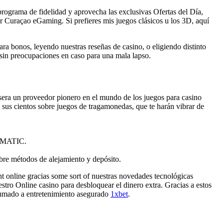
ograma de fidelidad y aprovecha las exclusivas Ofertas del Día,
or Curaçao eGaming. Si prefieres mis juegos clásicos u los 3D, aquí
ara bonos, leyendo nuestras reseñas de casino, o eligiendo distinto
r sin preocupaciones en caso para una mala lapso.
 sera un proveedor pionero en el mundo de los juegos para casino
 sus cientos sobre juegos de tragamonedas, que te harán vibrar de
OVOMATIC.
obre métodos de alejamiento y depósito.
nt online gracias some sort of nuestras novedades tecnológicas
estro Online casino para desbloquear el dinero extra. Gracias a estos
 sumado a entretenimiento asegurado
1xbet
.