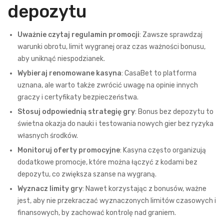
depozytu
Uważnie czytaj regulamin promocji
: Zawsze sprawdzaj
warunki obrotu, limit wygranej oraz czas ważności bonusu,
aby uniknąć niespodzianek.
Wybieraj renomowane kasyna
: CasaBet to platforma
uznana, ale warto także zwrócić uwagę na opinie innych
graczy i certyfikaty bezpieczeństwa.
Stosuj odpowiednią strategię gry
: Bonus bez depozytu to
świetna okazja do nauki i testowania nowych gier bez ryzyka
własnych środków.
Monitoruj oferty promocyjne
: Kasyna często organizują
dodatkowe promocje, które można łączyć z kodami bez
depozytu, co zwiększa szanse na wygraną.
Wyznacz limity gry
: Nawet korzystając z bonusów, ważne
jest, aby nie przekraczać wyznaczonych limitów czasowych i
finansowych, by zachować kontrolę nad graniem.