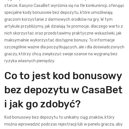
starcie. Kasyno CasaBet wyróżnia się na tle konkurencji, oferując
specjalne kody bonusowe bez depozytu, które umożliwiają
graczom korzystanie z darmowych środków na gry. W tym
artykule przybliżymy, jak działają te promocje, dlaczego warto z
nich skorzystać oraz przedstawimy praktyczne wskazówki, jak
maksymalnie wykorzystać dostępne bonusy. To informacje
szczególnie ważne dla początkujących, ale i dla doświadczonych
graczy, którzy chcą zwiększyć swoje szanse na wygraną bez
ryzyka własnych pieniędzy.
Co to jest kod bonusowy
bez depozytu w CasaBet
i jak go zdobyć?
Kod bonusowy bez depozytu to unikalny ciąg znaków, który
można wprowadzić podczas rejestracji lub w panelu gracza, aby