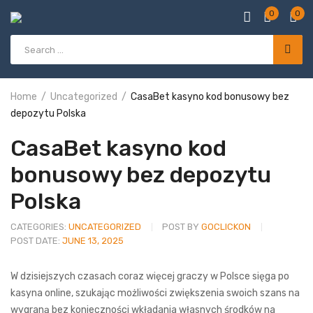
0
0
Products
search
Home
Uncategorized
CasaBet kasyno kod bonusowy bez
depozytu Polska
CasaBet kasyno kod
bonusowy bez depozytu
Polska
CATEGORIES:
UNCATEGORIZED
POST BY
GOCLICKON
POST DATE:
JUNE 13, 2025
W dzisiejszych czasach coraz więcej graczy w Polsce sięga po
kasyna online, szukając możliwości zwiększenia swoich szans na
wygraną bez konieczności wkładania własnych środków na