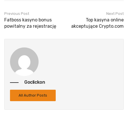
Previous Post
Next Post
Fatboss kasyno bonus
Top kasyna online
powitalny za rejestrację
akceptujące Crypto.com
Goclickon
All Author Posts