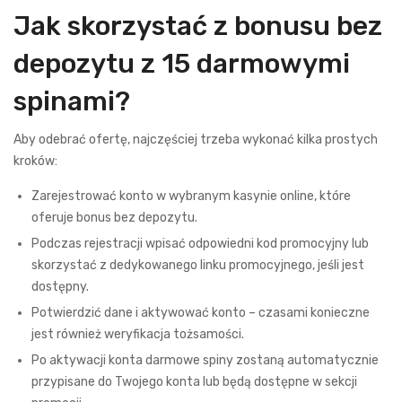
Jak skorzystać z bonusu bez
depozytu z 15 darmowymi
spinami?
Aby odebrać ofertę, najczęściej trzeba wykonać kilka prostych
kroków:
Zarejestrować konto w wybranym kasynie online, które
oferuje bonus bez depozytu.
Podczas rejestracji wpisać odpowiedni kod promocyjny lub
skorzystać z dedykowanego linku promocyjnego, jeśli jest
dostępny.
Potwierdzić dane i aktywować konto – czasami konieczne
jest również weryfikacja tożsamości.
Po aktywacji konta darmowe spiny zostaną automatycznie
przypisane do Twojego konta lub będą dostępne w sekcji