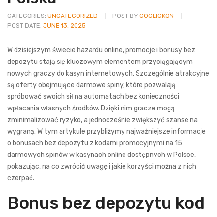
CATEGORIES:
UNCATEGORIZED
POST BY
GOCLICKON
POST DATE:
JUNE 13, 2025
W dzisiejszym świecie hazardu online, promocje i bonusy bez
depozytu stają się kluczowym elementem przyciągającym
nowych graczy do kasyn internetowych. Szczególnie atrakcyjne
są oferty obejmujące darmowe spiny, które pozwalają
spróbować swoich sił na automatach bez konieczności
wpłacania własnych środków. Dzięki nim gracze mogą
zminimalizować ryzyko, a jednocześnie zwiększyć szanse na
wygraną. W tym artykule przybliżymy najważniejsze informacje
o bonusach bez depozytu z kodami promocyjnymi na 15
darmowych spinów w kasynach online dostępnych w Polsce,
pokazując, na co zwrócić uwagę i jakie korzyści można z nich
czerpać.
Bonus bez depozytu kod