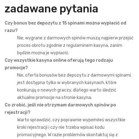
zadawane pytania
Czy bonus bez depozytu z 15 spinami można wypłacić od
razu?
Nie, wygrane z darmowych spinów muszą najpierw przejść
proces obrotu zgodnie z regulaminem kasyna, zanim
będzie można je wypłacić.
Czy wszystkie kasyna online oferują tego rodzaju
promocje?
Nie, oferta bonusów bez depozytu z darmowymi spinami
jest dostępna tylko w wybranych kasynach, które
konkurują o nowych graczy, dlatego warto śledzić
aktualne promocje na stronie kasyna.
Co zrobić, jeśli nie otrzymam darmowych spinów po
rejestracji?
Warto sprawdzić, czy poprawnie wypełniłeś wszystkie
kroki rejestracji i czy nie trzeba wpisać kodu
promocyjnego. W razie problemów skontaktuj się z