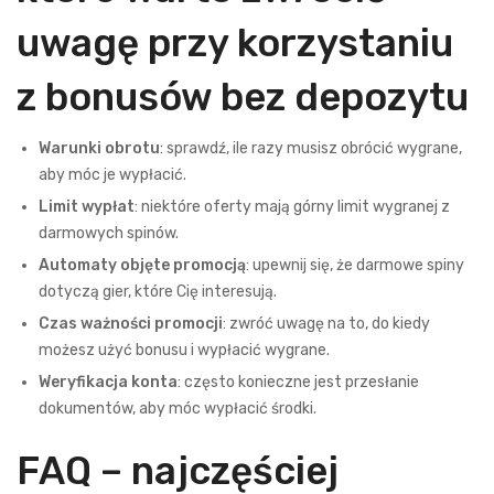
uwagę przy korzystaniu
z bonusów bez depozytu
Warunki obrotu
: sprawdź, ile razy musisz obrócić wygrane,
aby móc je wypłacić.
Limit wypłat
: niektóre oferty mają górny limit wygranej z
darmowych spinów.
Automaty objęte promocją
: upewnij się, że darmowe spiny
dotyczą gier, które Cię interesują.
Czas ważności promocji
: zwróć uwagę na to, do kiedy
możesz użyć bonusu i wypłacić wygrane.
Weryfikacja konta
: często konieczne jest przesłanie
dokumentów, aby móc wypłacić środki.
FAQ – najczęściej