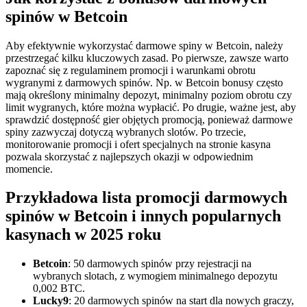
spinów w Betcoin
Aby efektywnie wykorzystać darmowe spiny w Betcoin, należy
przestrzegać kilku kluczowych zasad. Po pierwsze, zawsze warto
zapoznać się z regulaminem promocji i warunkami obrotu
wygranymi z darmowych spinów. Np. w Betcoin bonusy często
mają określony minimalny depozyt, minimalny poziom obrotu czy
limit wygranych, które można wypłacić. Po drugie, ważne jest, aby
sprawdzić dostępność gier objętych promocją, ponieważ darmowe
spiny zazwyczaj dotyczą wybranych slotów. Po trzecie,
monitorowanie promocji i ofert specjalnych na stronie kasyna
pozwala skorzystać z najlepszych okazji w odpowiednim
momencie.
Przykładowa lista promocji darmowych
spinów w Betcoin i innych popularnych
kasynach w 2025 roku
Betcoin
: 50 darmowych spinów przy rejestracji na
wybranych slotach, z wymogiem minimalnego depozytu
0,002 BTC.
Lucky9
: 20 darmowych spinów na start dla nowych graczy,