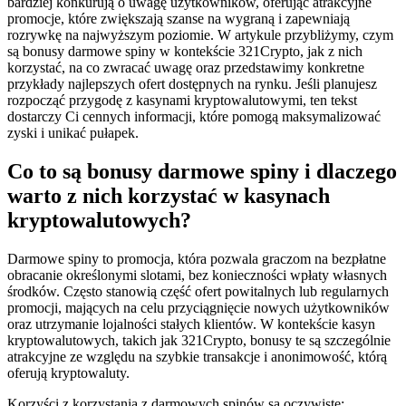
bardziej konkurują o uwagę użytkowników, oferując atrakcyjne
promocje, które zwiększają szanse na wygraną i zapewniają
rozrywkę na najwyższym poziomie. W artykule przybliżymy, czym
są bonusy darmowe spiny w kontekście 321Crypto, jak z nich
korzystać, na co zwracać uwagę oraz przedstawimy konkretne
przykłady najlepszych ofert dostępnych na rynku. Jeśli planujesz
rozpocząć przygodę z kasynami kryptowalutowymi, ten tekst
dostarczy Ci cennych informacji, które pomogą maksymalizować
zyski i unikać pułapek.
Co to są bonusy darmowe spiny i dlaczego
warto z nich korzystać w kasynach
kryptowalutowych?
Darmowe spiny to promocja, która pozwala graczom na bezpłatne
obracanie określonymi slotami, bez konieczności wpłaty własnych
środków. Często stanowią część ofert powitalnych lub regularnych
promocji, mających na celu przyciągnięcie nowych użytkowników
oraz utrzymanie lojalności stałych klientów. W kontekście kasyn
kryptowalutowych, takich jak 321Crypto, bonusy te są szczególnie
atrakcyjne ze względu na szybkie transakcje i anonimowość, którą
oferują kryptowaluty.
Korzyści z korzystania z darmowych spinów są oczywiste: