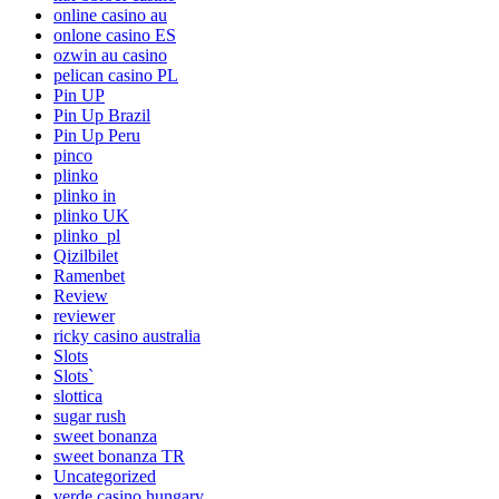
online casino au
onlone casino ES
ozwin au casino
pelican casino PL
Pin UP
Pin Up Brazil
Pin Up Peru
pinco
plinko
plinko in
plinko UK
plinko_pl
Qizilbilet
Ramenbet
Review
reviewer
ricky casino australia
Slots
Slots`
slottica
sugar rush
sweet bonanza
sweet bonanza TR
Uncategorized
verde casino hungary