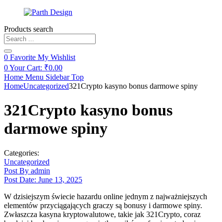
Products search
0
Favorite
My Wishlist
0
Your Cart:
₹
0.00
Home
Menu
Sidebar
Top
Home
Uncategorized
321Crypto kasyno bonus darmowe spiny
321Crypto kasyno bonus
darmowe spiny
Categories:
Uncategorized
Post By
admin
Post Date:
June 13, 2025
W dzisiejszym świecie hazardu online jednym z najważniejszych
elementów przyciągających graczy są bonusy i darmowe spiny.
Zwłaszcza kasyna kryptowalutowe, takie jak 321Crypto, coraz