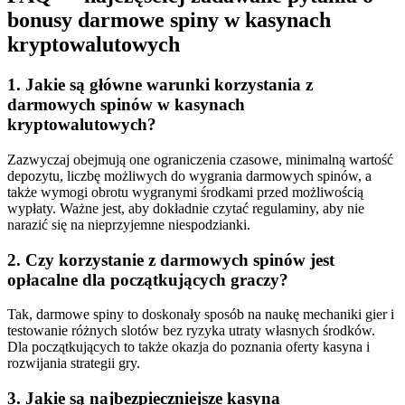
bonusy darmowe spiny w kasynach
kryptowalutowych
1. Jakie są główne warunki korzystania z
darmowych spinów w kasynach
kryptowalutowych?
Zazwyczaj obejmują one ograniczenia czasowe, minimalną wartość
depozytu, liczbę możliwych do wygrania darmowych spinów, a
także wymogi obrotu wygranymi środkami przed możliwością
wypłaty. Ważne jest, aby dokładnie czytać regulaminy, aby nie
narazić się na nieprzyjemne niespodzianki.
2. Czy korzystanie z darmowych spinów jest
opłacalne dla początkujących graczy?
Tak, darmowe spiny to doskonały sposób na naukę mechaniki gier i
testowanie różnych slotów bez ryzyka utraty własnych środków.
Dla początkujących to także okazja do poznania oferty kasyna i
rozwijania strategii gry.
3. Jakie są najbezpieczniejsze kasyna