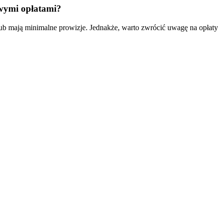
owymi opłatami?
b mają minimalne prowizje. Jednakże, warto zwrócić uwagę na opłaty 