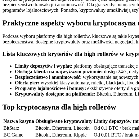
bezpieczeństwo transakcji i anonimowość. Dla graczy dysponujących
programów lojalnościowych. Ponadto, kryptowaluty umożliwiają szybk
Praktyczne aspekty wyboru kryptocasyna d
Podczas wyboru platformy dla high rollerów, kluczowe są takie kryte
bezpieczeństwa, dostępne kryptowaluty oraz możliwości negocjacji i
Lista kluczowych kryteriów dla high rollerów w kryp
Limity depozytów i wypłat:
platformy obsługujące transakcje 
Obsługa klienta na najwyższym poziomie:
dostęp 24/7, ded
Bezpieczeństwo i anonimowość:
wykorzystanie najnowszych t
Oferta gier:
wysokiej klasy automaty, ruletki, blackjack, live de
Programy lojalnościowe i bonusy:
ekskluzywne oferty dla gr
Kryptowaluty dostępne na platformie:
Bitcoin, Ethereum, Li
Top kryptocasyna dla high rollerów
Nazwa kasyna
Obsługiwane kryptowaluty
Limity depozytów (m
BitStarz
Bitcoin, Ethereum, Litecoin
Od 0,1 BTC / brak ma
BC.Game
Bitcoin, Ethereum, Ripple
Od 0,01 BTC / brak m