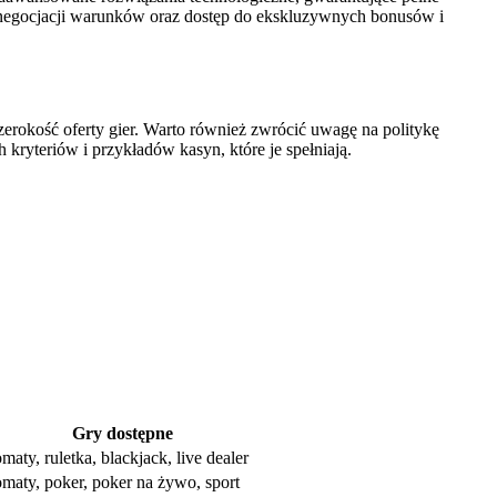
ć negocjacji warunków oraz dostęp do ekskluzywnych bonusów i
szerokość oferty gier. Warto również zwrócić uwagę na politykę
kryteriów i przykładów kasyn, które je spełniają.
Gry dostępne
maty, ruletka, blackjack, live dealer
maty, poker, poker na żywo, sport