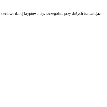
sieciowe danej kryptowaluty, szczególnie przy dużych transakcjach.