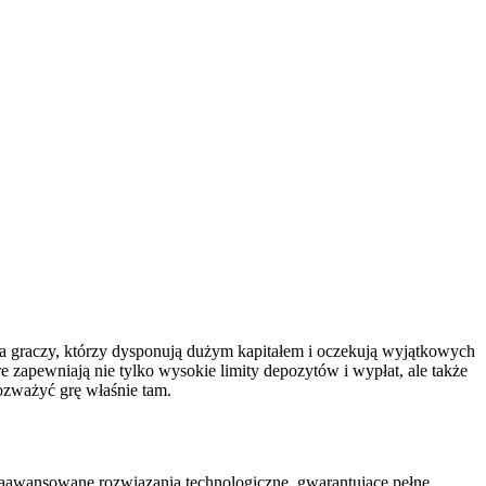
Dla graczy, którzy dysponują dużym kapitałem i oczekują wyjątkowych
zapewniają nie tylko wysokie limity depozytów i wypłat, ale także
rozważyć grę właśnie tam.
j zaawansowane rozwiązania technologiczne, gwarantujące pełne