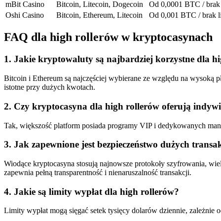
mBit Casino
Bitcoin, Litecoin, Dogecoin
Od 0,0001 BTC / brak
Oshi Casino
Bitcoin, Ethereum, Litecoin
Od 0,001 BTC / brak l
FAQ dla high rollerów w kryptocasynach
1. Jakie kryptowaluty są najbardziej korzystne dla h
Bitcoin i Ethereum są najczęściej wybierane ze względu na wysoką pły
istotne przy dużych kwotach.
2. Czy kryptocasyna dla high rollerów oferują indy
Tak, większość platform posiada programy VIP i dedykowanych manag
3. Jak zapewnione jest bezpieczeństwo dużych trans
Wiodące kryptocasyna stosują najnowsze protokoły szyfrowania, wiel
zapewnia pełną transparentność i nienaruszalność transakcji.
4. Jakie są limity wypłat dla high rollerów?
Limity wypłat mogą sięgać setek tysięcy dolarów dziennie, zależnie 