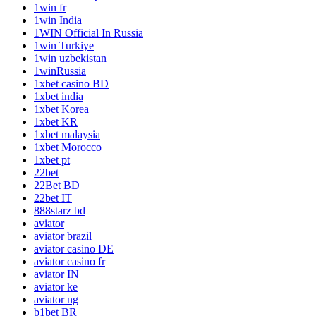
1win fr
1win India
1WIN Official In Russia
1win Turkiye
1win uzbekistan
1winRussia
1xbet casino BD
1xbet india
1xbet Korea
1xbet KR
1xbet malaysia
1xbet Morocco
1xbet pt
22bet
22Bet BD
22bet IT
888starz bd
aviator
aviator brazil
aviator casino DE
aviator casino fr
aviator IN
aviator ke
aviator ng
b1bet BR