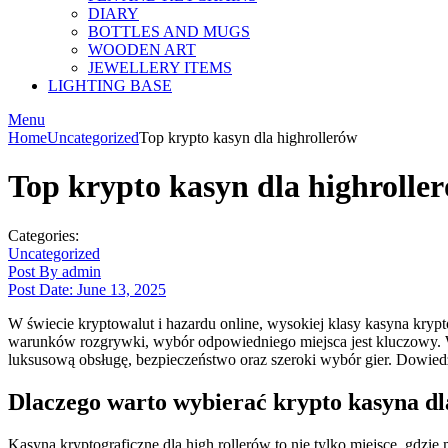
DIARY
BOTTLES AND MUGS
WOODEN ART
JEWELLERY ITEMS
LIGHTING BASE
Menu
Home
Uncategorized
Top krypto kasyn dla highrollerów
Top krypto kasyn dla highrolle
Categories:
Uncategorized
Post By
admin
Post Date:
June 13, 2025
W świecie kryptowalut i hazardu online, wysokiej klasy kasyna kryp
warunków rozgrywki, wybór odpowiedniego miejsca jest kluczowy. W a
luksusową obsługę, bezpieczeństwo oraz szeroki wybór gier. Dowiedz 
Dlaczego warto wybierać krypto kasyna dl
Kasyna kryptograficzne dla high rollerów to nie tylko miejsce, gdzi