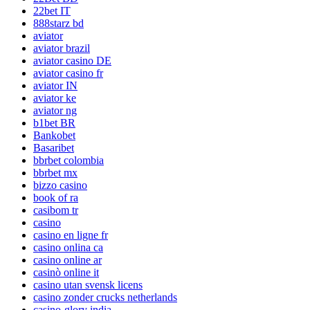
22bet IT
888starz bd
aviator
aviator brazil
aviator casino DE
aviator casino fr
aviator IN
aviator ke
aviator ng
b1bet BR
Bankobet
Basaribet
bbrbet colombia
bbrbet mx
bizzo casino
book of ra
casibom tr
casino
casino en ligne fr
casino onlina ca
casino online ar
casinò online it
casino utan svensk licens
casino zonder crucks netherlands
casino-glory india