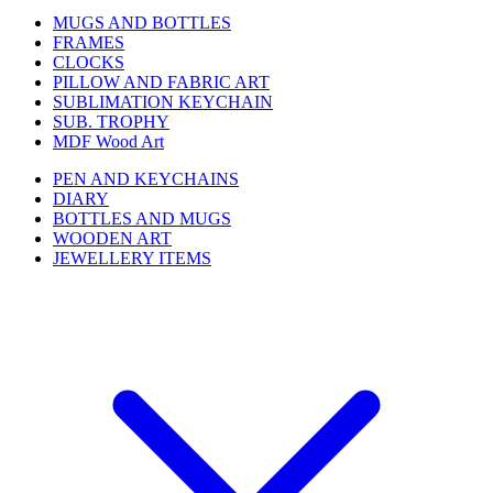
MUGS AND BOTTLES
FRAMES
CLOCKS
PILLOW AND FABRIC ART
SUBLIMATION KEYCHAIN
SUB. TROPHY
MDF Wood Art
PEN AND KEYCHAINS
DIARY
BOTTLES AND MUGS
WOODEN ART
JEWELLERY ITEMS