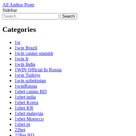
All Author Posts
Sidebar
Search
Categories
1w
1win Brazil
1win casino spanish
1win fr
1win India
1WIN Official In Russia
1win Turkiye
1win uzbekistan
1winRussia
1xbet casino BD
1xbet india
1xbet Korea
1xbet KR
1xbet malaysia
1xbet Morocco
1xbet pt
22bet
22Bet BD