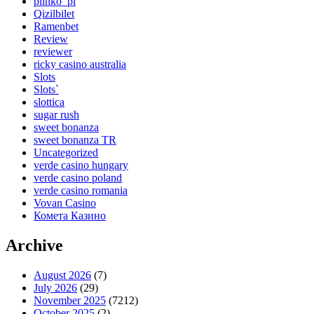
plinko_pl
Qizilbilet
Ramenbet
Review
reviewer
ricky casino australia
Slots
Slots`
slottica
sugar rush
sweet bonanza
sweet bonanza TR
Uncategorized
verde casino hungary
verde casino poland
verde casino romania
Vovan Casino
Комета Казино
Archive
August 2026
(7)
July 2026
(29)
November 2025
(7212)
October 2025
(2)