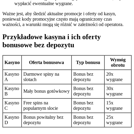
wypłacić ewentualne wygrane.
Ważne jest, aby śledzić aktualne promocje i oferty od kasyn,
ponieważ kody promocyjne często mają ograniczony czas
ważności, a warunki mogą się różnić w zależności od operatora.
Przykładowe kasyna i ich oferty
bonusowe bez depozytu
Wymóg
Kasyno
Oferta bonusowa
Typ bonusu
obrotu
Kasyno
Darmowe spiny na
Bonus bez
20x
A
slotach
depozytu
wygrane
Kasyno
Bonus bez
30x
Mały bonus gotówkowy
B
depozytu
wygrane
Kasyno
Free spins na
Bonus bez
15x
C
popularnym slocie
depozytu
wygrane
Kasyno
Bonus powitalny bez
Bonus bez
25x
D
depozytu
depozytu
wygrane